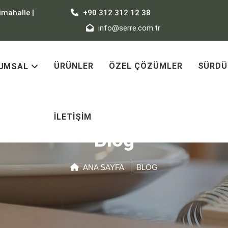
imahalle |
+90 312 312 12 38
info@serre.com.tr
ÜRÜNLER
ÖZEL ÇÖZÜMLER
SÜRDÜ
UMSAL
İLETIŞIM
Blog
ANA SAYFA
BLOG