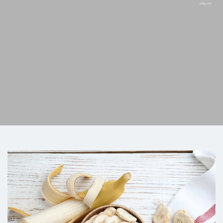
sözleşmeli üretim modelimiz aracılığıyla organize
ediyoruz.
Sürdürülebilir Dünya Için
Sürdürülebilir Üretim...
İncele